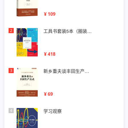
¥ 109
2
工具书套装5本（圈装…
¥ 418
3
新乡重夫谈丰田生产…
¥ 69
4
学习观察