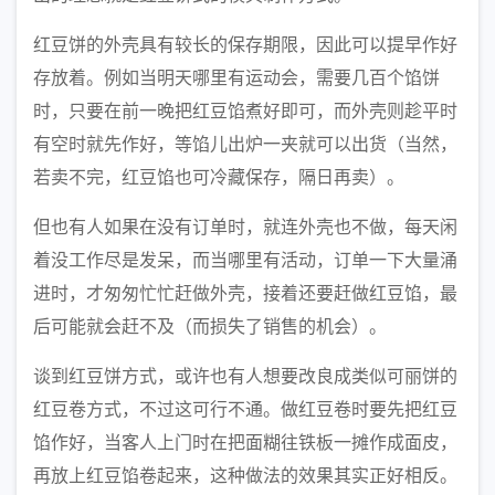
红豆饼的外壳具有较长的保存期限，因此可以提早作好
存放着。例如当明天哪里有运动会，需要几百个馅饼
时，只要在前一晚把红豆馅煮好即可，而外壳则趁平时
有空时就先作好，等馅儿出炉一夹就可以出货（当然，
若卖不完，红豆馅也可冷藏保存，隔日再卖）。
但也有人如果在没有订单时，就连外壳也不做，每天闲
着没工作尽是发呆，而当哪里有活动，订单一下大量涌
进时，才匆匆忙忙赶做外壳，接着还要赶做红豆馅，最
后可能就会赶不及（而损失了销售的机会）。
谈到红豆饼方式，或许也有人想要改良成类似可丽饼的
红豆卷方式，不过这可行不通。做红豆卷时要先把红豆
馅作好，当客人上门时在把面糊往铁板一摊作成面皮，
再放上红豆馅卷起来，这种做法的效果其实正好相反。