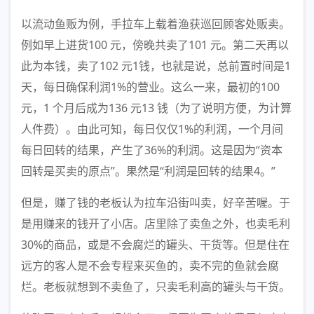
以流动鱼贩为例，手拉车上载着渔获巡回顾客处贩卖。
例如早上进货100 元，傍晚共卖了101 元。第二天再以
此为本钱，卖了102 元1钱，也就是说，总前置时间是1
天，每日确保利润1%的营业。这么一来，最初的100
元，1 个月后成为136 元13 钱（为了说明方便，为计算
人件费）。由此可知，每日仅仅1%的利润，一个月间
每日回转的结果，产生了36%的利润。这是因为“资本
回转是买卖的原点”。果然是“利润是回转的结果4。”
但是，赚了钱的老板认为拉车沿街叫卖，好辛苦喔。于
是用赚来的钱开了小店。店里除了卖鱼之外，也卖毛利
30%的商品，或是不会腐烂的罐头、干货等。但是住在
远方的客人是不会专程来买鱼的，卖不完的鱼就会腐
烂。老板就想到不卖鱼了，只卖毛利高的罐头与干货。