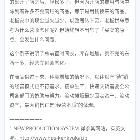
的确开了店之后，轻松多了。但因为开店的费用与店中
陈列着许多不会腐烂的商品，等于是用钱换来的商品。
老板家中的现金越来越少，以致周转不灵。老板拼命思
考为什么营收恶化呢？但始终想不出忘了「买卖的原
点」会发生什么问题。
这个例子说明了总前置时间长，库存增加，卖不完的东
西一多，经营立刻会恶化。
在商品供过于求，种类增加的情况下，以往以产“待”销
的经营模式已不符需求。接单生产、快速交货需要全公
司各部门的协助与努力。流动摊贩最少固定资产、流动
资产，最大销售正是“经营本质”的体现。
——————–
1 NEW PRODUCTION SYSTEM 详参其网站，有英文
喔。http://www.nps-kenkyukai.jp