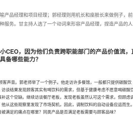
喻产品经理和项目经理；郭经理则用机长和座舱长来做例子，前
种服务。甘主持人选了一个动词来形容产品经理，捏造产品的人
司的小CEO，因为他们负责跨职能部门的产品价值流，
具备哪些能力？
顾客声音。郭老师举了一个例子。他走访许多餐馆，一般都只提供碳酸饮
。访谈结果发现顾客其实有喝饮料的需求，但基于健康考虑不愿意喝碳酸
填补这个空缺。继续访谈餐厅老板，发现老板虽然认可这个需求，但顾虑
。他从这些观察里发现了市场契机，因此，调制饮料的自动设备应运而生
没被满足的痛点在哪里？同类产品是否满足老板需要与顾客品味？