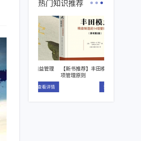
热门知识推荐
枝》– 精益管理
【新书推荐】丰田模式的14
精益管理的核心
项管理原则
“看板”体系
查看详情
查看详情