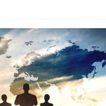
推荐】丰田模式的14
精益管理的核心工具：解析
《长安的荔
原则
“看板”体系
的解读
查看详情
查看详情