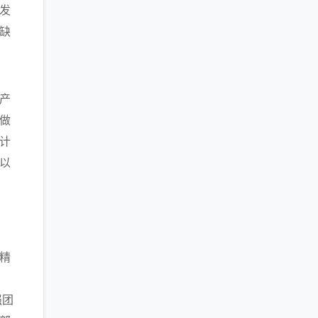
发
缺
产
做
计
以
精
强团