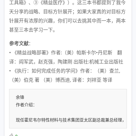
工具箱》、③《精益医疗》）。这三本书都提到了我今
天分享的战略、目标方针展开；如果大家真的对目标方
针展开有浓厚的兴趣，你们可以去挑其中而一本，两本
甚至三本去学习一下。
参考文献
：
• 《精益战略部署》作者:（美）帕斯卡尔•丹尼斯 翻
译：阎军武，赵克强，陶建刚 出版社:机械工业出版社
• 《执行：如何完成任务的学问》作者：（美）查兰,
（美）伯克 著 （美）博西迪, 译者：刘祥亚 等译
余锋 

作者介绍：

现任霍尼韦尔特性材料与技术集团亚太区副总裁兼总经理，曾任