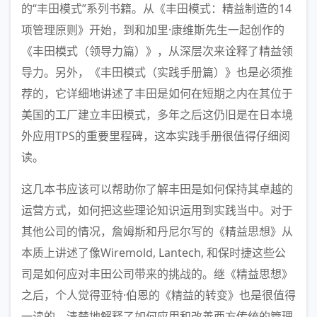
的“丰田模式”系列书籍。从《丰田模式：精益制造的14
项管理原则》开始，到和加里·康维斯先生一起创作的
《丰田模式（领导力篇）》，从深层次来诠释了精益领
导力。另外，《丰田模式（实践手册篇）》也是必须推
荐的，它详细地讲述了丰田是如何在短期之内在其位于
美国的工厂建立丰田模式，多年之后这仍旧是在日本境
外应用TPS的重要里程碑，这本实践手册很值得仔细阅
读。
这几本书应该可以帮助你了解丰田是如何保持其卓越的
运营方式，如何把这些理论知识运用到实践当中。对于
其他公司的情况，詹姆斯和丹尼尔写的《精益思想》从
本质上讲述了像Wiremold, Lantech, 和保时捷这些公
司是如何应对丰田公司带来的挑战的。继《精益思想》
之后，个人觉得亚特·伯恩的《精益的转变》也是很值得
一读的，清楚地解释了如何应用和改善西方传统的管理