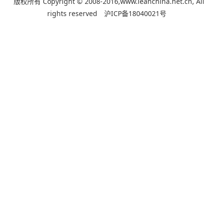
版权所有 Copyright © 2008-2016,www.leanchina.net.cn, All
rights reserved
沪ICP备18040021号