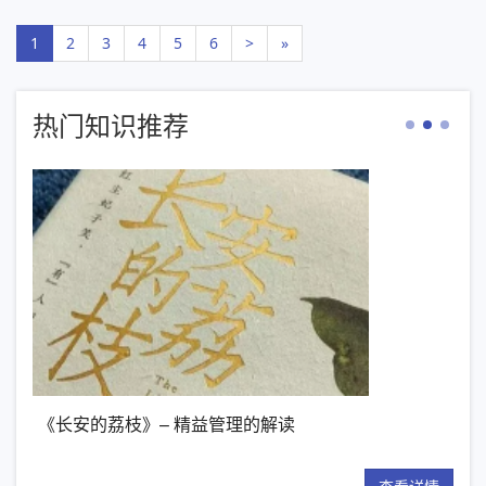
1
2
3
4
5
6
>
»
热门知识推荐
《长安的荔枝》– 精益管理的解读
【新书