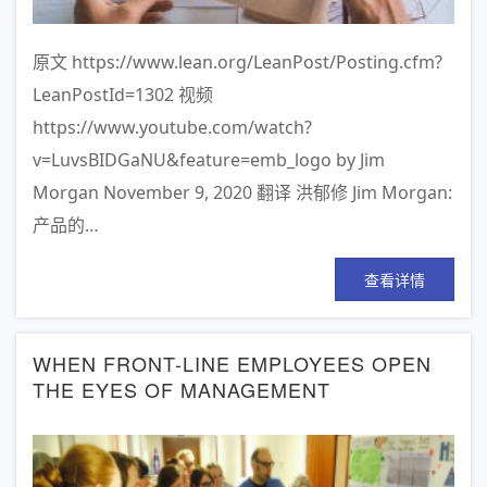
原文 https://www.lean.org/LeanPost/Posting.cfm?
LeanPostId=1302 视频
https://www.youtube.com/watch?
v=LuvsBIDGaNU&feature=emb_logo by Jim
Morgan November 9, 2020 翻译 洪郁修 Jim Morgan:
产品的…
查看详情
WHEN FRONT-LINE EMPLOYEES OPEN
THE EYES OF MANAGEMENT