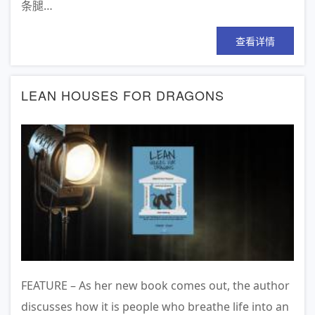
条腿…
查看详情
LEAN HOUSES FOR DRAGONS
FEATURE – As her new book comes out, the author
discusses how it is people who breathe life into an