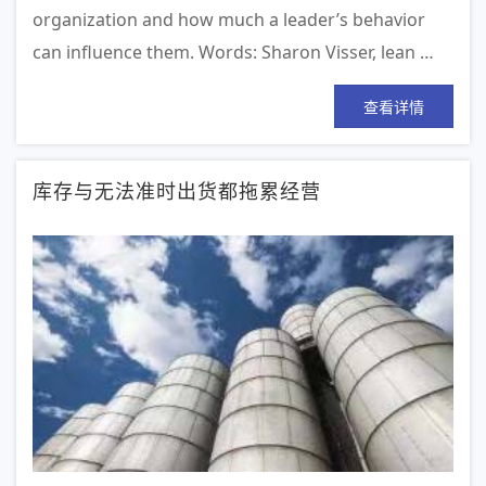
organization and how much a leader’s behavior
can influence them. Words: Sharon Visser, lean …
查看详情
库存与无法准时出货都拖累经营