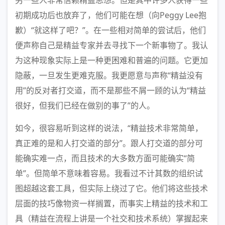
另一些人非常信赖精益思想。但是其中许多人获得一些
初期成功后也放弃了，他们可能在想（向Peggy Lee抱
歉）“就这样了吧？”。在一些相对简单的尝试后，他们
便声称自己是精益专家并去寻找下一个新事物了。我认
为这种现象实际上是一种更困难和普遍的问题。它更加
隐蔽，一旦发生更难克服。我更愿意与声称“精益没有
用”的反对者打交道，而不是那些不屑一顾的认为“精益
很好，但我们已经在做别的事了”的人。
如今，很容易听到这样的说法，“精益技术非常简单，
真正难的是和人打交道的部分”。跟人打交道的部分可
能确实难一点，而且技术的大多数方面可能确实“简
单”。但简单不意味着容易。我看过不计其数的组织试
图超越这套工具，但实际上绕过了它。他们将这些技术
层面的技巧像物资一样搁置，而事实上精益的技术和工
具（精益在流程上讲是一个社交和技术系统）掌握起来