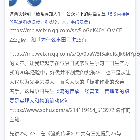
这两天读到「精益感知人生」公众号上的两篇文章
「5Ｓ直接目
的就是消除浪费，消除物、人、事的浪费」
https://mp.weixin.qq.com/s/v5loGgK40e1OMCE-
ZZzgJw，和「
为什么丰田只讲2S?
」
https://mp.weixin.qq.com/s/QA0oaW3ISakqKaJk6MYpE
的文章。让我记起了在与原田武彦先生学习丰田生产方
式的20年经验中，好像并不刻意的实施4S，也不是从让
人误以为又要来减人，而惹人厌的「标准作业的改善」
着手。这是原田先生
《流的传承—经营者、管理者的职
责是实现人和物的流动化》
https://www.sohu.com/a/214119454_513972 遗作的
主轴。
先讲2S、4S，在《流的传承》中共有三处提到2S与