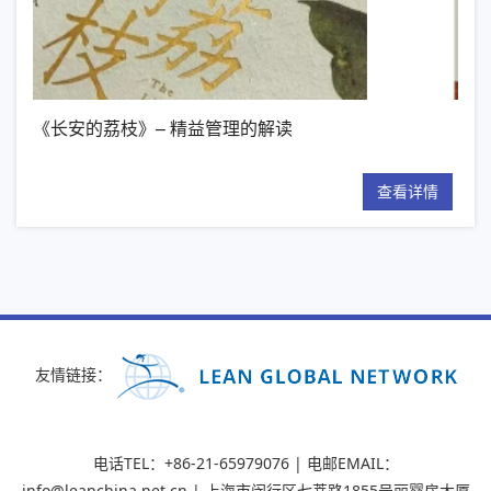
荔枝》– 精益管理的解读
【新书推荐】丰田
查看详情
友情链接：
电话TEL：+86-21-65979076 | 电邮EMAIL：
info@leanchina.net.cn | 上海市闵行区七莘路1855号丽婴房大厦