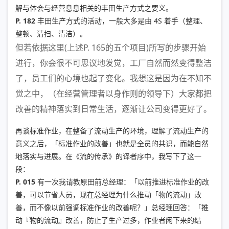
解与体会与经营息息相关的丰田生产方式之要义。
P. 182
丰田生产方式的活动，一般大多是由 4S 着手（整理、
整顿、清扫、清洁）。
但若依据这里(上述P. 165的五个项目)所写的步骤开始
进行，你会很不可思议地发觉，工厂自然而然变得整洁
了，员工们的心境也起了变化。我想这是因为在不知不
觉之中，（在经营管理者以身作则的领导下）大家都把
改善的精神落实到日常生活，逐渐让公司变得更好了。
再谈标准作业，在整备了流动生产的环境，理解了流动生产的
意义之后，「标准作业的改善」也就是全员的共识，而能自然
地落实与进展。在《流的传承》的译者序中，我写下了这一
段：
P. 015
有一次我请教原田前总经理：「以前推进标准作业的改
善，可以节省人员，现在总经理为什么推动「物的流动」改
善，而不像以前强调标准作业的改善呢？」总经理回答：「推
动『物的流动』改善，防止了生产过多，作业者闲下来的结