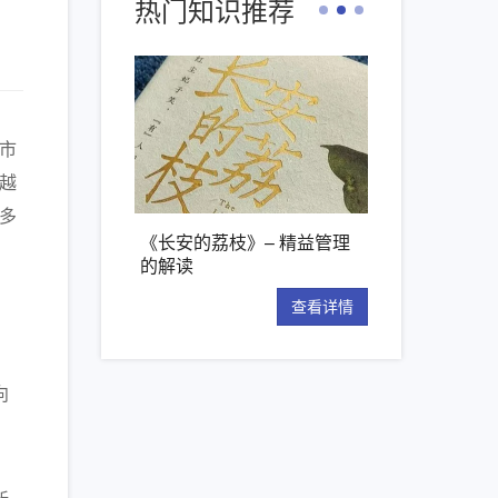
热门知识推荐
市
越
多
析
《长安的荔枝》– 精益管理
【新书推荐】丰田模式的14
的解读
项管理原则
详情
查看详情
查看详情
向