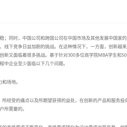
稳；同时，中国公司和跨国公司在中国市场及其他发展中国家的
、线下竞争日益加剧的挑战。在这种情况下，一方面，创新越来
新又面临着很多挑战。基于针对300多位商学院MBA学生和50
益管理
【新书推荐】丰田模式的14
精益管理的核心工具：解
程中企业至少面临以下几个问题。
项管理原则
“看板”体系
查看详情
查看详情
查看
力和场地。
、所经受的痛点以及所期望获得的益处，在创新的产品和服务投
户所需要的。