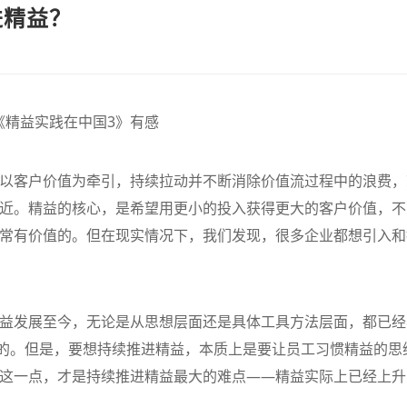
进精益？
《精益实践在中国3》有感
以客户价值为牵引，持续拉动并不断消除价值流过程中的浪费，
的荔枝》– 精益管理
【新书推荐】丰田模式的14
精益管理的
近。精益的核心，是希望用更小的投入获得更大的客户价值，不
项管理原则
“看板”体系
常有价值的。但在现实情况下，我们发现，很多企业都想引入和
查看详情
查看详情
益发展至今，无论是从思想层面还是具体工具方法层面，都已经
”的。但是，要想持续推进精益，本质上是要让员工习惯精益的思
这一点，才是持续推进精益最大的难点——精益实际上已经上升