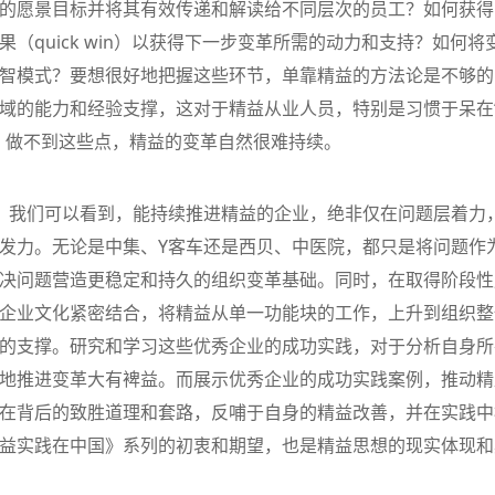
的愿景目标并将其有效传递和解读给不同层次的员工？如何获得
（quick win）以获得下一步变革所需的动力和支持？如何将
智模式？要想很好地把握这些环节，单靠精益的方法论是不够的
域的能力和经验支撑，这对于精益从业人员，特别是习惯于呆在
。做不到这些点，精益的变革自然很难持续。
，我们可以看到，能持续推进精益的企业，绝非仅在问题层着力
发力。无论是中集、Y客车还是西贝、中医院，都只是将问题作
决问题营造更稳定和持久的组织变革基础。同时，在取得阶段性
企业文化紧密结合，将精益从单一功能块的工作，上升到组织整
的支撑。研究和学习这些优秀企业的成功实践，对于分析自身所
地推进变革大有裨益。而展示优秀企业的成功实践案例，推动精
在背后的致胜道理和套路，反哺于自身的精益改善，并在实践中
益实践在中国》系列的初衷和期望，也是精益思想的现实体现和