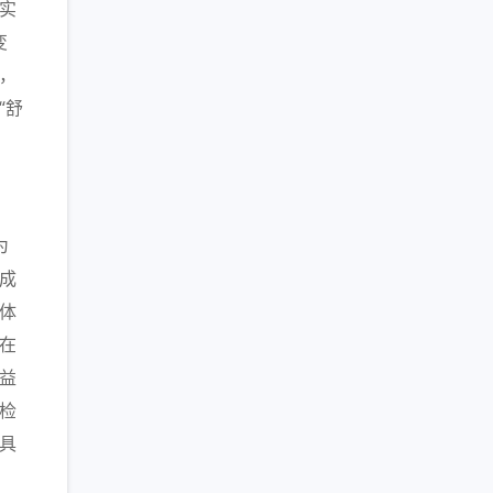
实
变
，
“舒
，
为
成
体
在
益
检
具