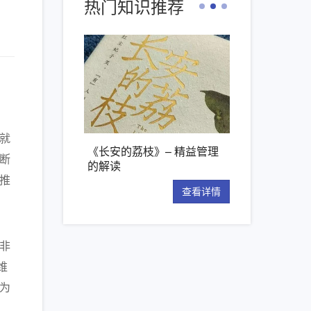
热门知识推荐
就
核心工具：解析
《长安的荔枝》– 精益管理
【新书推荐】丰
断
的解读
项管理原则
推
查看详情
查看详情
非
维
为