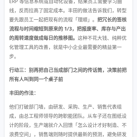
ERP 等信息系统或自动化设备，结果员工需要学习曲
线，反而拉高了固定成本。丰田的做法告诉我们，转型
要先跟员工一起把现有的流程「理顺」。
把冗长的签核
流程与时间缩短到原来的 1/3，把报废率、库存与产出
的周转速度做成每日的推移图。
这种不花大钱、纯粹优
化管理工具的改善，就是中小企业最需要的精益第一
步。
行动三：别再把自己当成部门之间的传话筒，决策前把
所有人叫到同一个桌子前
丰田的作法：
他们打破部门墙，由研发、采购、生产、销售代表组
成，由总工程师领导的跨职能团队。从车子还在图纸设
计的阶段，生产端就介入回馈「怎么设计才好制造、不
浪费空间」，销售端则随时提供最新的预测，避免研发