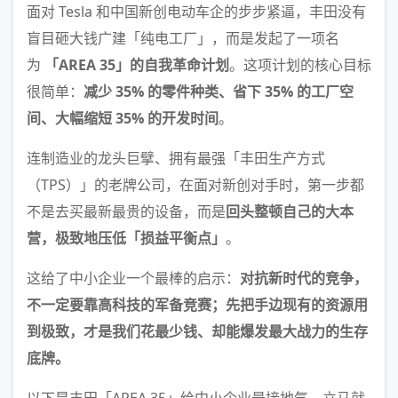
面对 Tesla 和中国新创电动车企的步步紧逼，丰田没有
盲目砸大钱广建「纯电工厂」，而是发起了一项名
为
「AREA 35」的自我革命计划
。这项计划的核心目标
很简单：
减少 35% 的零件种类、省下 35% 的工厂空
间、大幅缩短 35% 的开发时间
。
连制造业的龙头巨擘、拥有最强「丰田生产方式
（TPS）」的老牌公司，在面对新创对手时，第一步都
不是去买最新最贵的设备，而是
回头整顿自己的大本
营，极致地压低「损益平衡点」
。
这给了中小企业一个最棒的启示：
对抗新时代的竞争，
不一定要靠高科技的军备竞赛；先把手边现有的资源用
到极致，才是我们花最少钱、却能爆发最大战力的生存
底牌。