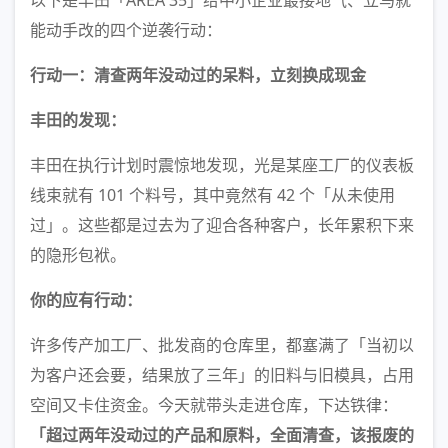
以下是丰田「AREA 35」给中小企业最接地气、立马就
能动手改的四个逆袭行动：
行动一：清查两年没动过的呆料，立刻换成现金
丰田的发现：
丰田在执行计划时震惊地发现，光是某座工厂的仪表板
线束就有 101 个料号，其中竟然有 42 个「从未使用
过」。这些都是过去为了迎合各种客户，长年累积下来
的隐形包袱。
你的应有行动：
许多传产加工厂、批发商的仓库里，都塞满了「当初以
为客户还会要，结果放了三年」的旧料与旧模具，占用
空间又卡住资金。今天就带头走进仓库，下达铁律：
「超过两年没动过的产品和原料，全面清查，该报废的