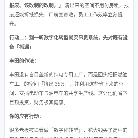
报废、该改制的改制。」
清出来的空间不用付房租，报
废还能折抵损失，厂房变宽敞，员工工作效率立刻提
升。
行动二：别一听数字化转型就买昂贵系统，先对既有设
备「抓漏」
丰田的作法：
丰田没有盲目盖新的纯电专用工厂，而是回头把旧燃油
车工厂的空间「挤出 35%」，并利用这些省下来的空
间，安插电动车与油电车的共享生产线。这让他们省下
巨额投资，财务极其健康。
你的应有行动：
很多老板被逼着做「数字化转型」，花大钱买了高档的