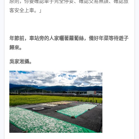
原則，你要確認車子完全停妥、確認交易無誤、確認旅
客安全上車。」
年節前，車站旁的人家曬著蘿蔔絲，備好年菜等待遊子
歸來。
吳家溎攝。