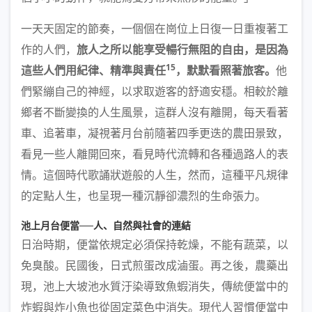
一天天固定的節奏，一個個在崗位上日復一日重複著工
作的人們，
旅人之所以能享受暢行無阻的自由，是因為
15
這些人們用
紀律、精準與責任
，默默看照著旅客。
他
們緊繃自己的神經，以求取遊客的舒適安穩。相較於離
鄉者不斷變換的人生風景，這群人沒有離開，每天看著
車、追著車，凝視著月台前隨著四季更迭的農田景致，
看見一些人離開回來，看見時代流轉和各種過路人的表
情。這個時代歌誦狀遊般的人生，然而，這種平凡規律
的定點人生，也呈現一種沉靜卻濃烈的生命張力。
池上月台便當──人、自然與社會的連結
日治時期，便當依規定必須保持乾燥，不能有蔬菜，以
免臭酸。民國後，日式煎蛋改成滷蛋。再之後，農藥出
現，池上大坡池水質汙染導致魚蝦消失，傳統便當中的
炸蝦與炸小魚也從固定菜色中消失。現代人習慣便當中