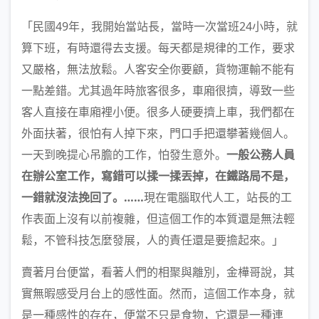
「民國49年，我開始當站長，當時一次當班24小時，就
算下班，有時還得去支援。每天都是規律的工作，要求
又嚴格，無法放鬆。人客安全你要顧，貨物運輸不能有
一點差錯。尤其過年時旅客很多，車廂很擠，導致一些
客人直接在車廂裡小便。很多人硬要擠上車，我們都在
外面扶著，很怕有人掉下來，門口手把還攀著幾個人。
一天到晚提心吊膽的工作，怕發生意外。
一般公務人員
在辦公室工作，寫錯可以揉一揉丟掉，在鐵路局不是，
一錯就沒法挽回了。……
現在電腦取代人工，站長的工
作表面上沒有以前複雜，但這個工作的本質還是無法輕
鬆，不管科技怎麼發展，人的責任還是要擔起來。」
賣著月台便當，看著人們的相聚與離別，金樺哥說，其
實無暇感受月台上的感性面。然而，這個工作本身，就
是一種感性的存在，便當不只是食物，它還是一種連