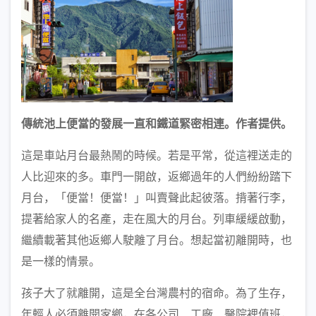
傳統池上便當的發展一直和鐵道緊密相連。
作者提供。
這是車站月台最熱鬧的時候。若是平常，從這裡送走的
人比迎來的多。車門一開啟，返鄉過年的人們紛紛踏下
月台，「便當！便當！」叫賣聲此起彼落。揹著行李，
提著給家人的名產，走在風大的月台。列車緩緩啟動，
繼續載著其他返鄉人駛離了月台。想起當初離開時，也
是一樣的情景。
孩子大了就離開，這是全台灣農村的宿命。為了生存，
年輕人必須離開家鄉，在各公司、工廠、醫院裡值班，