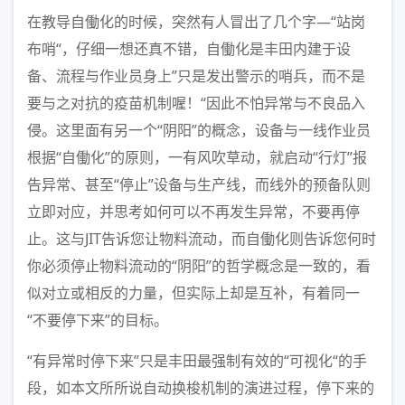
在教导自働化的时候，突然有人冒出了几个字—“站岗
布哨“，仔细一想还真不错，自働化是丰田内建于设
备、流程与作业员身上”只是发出警示的哨兵，而不是
要与之对抗的疫苗机制喔！“因此不怕异常与不良品入
侵。这里面有另一个“阴阳”的概念，设备与一线作业员
根据“自働化”的原则，一有风吹草动，就启动“行灯”报
告异常、甚至“停止”设备与生产线，而线外的预备队则
立即对应，并思考如何可以不再发生异常，不要再停
止。这与JIT告诉您让物料流动，而自働化则告诉您何时
你必须停止物料流动的“阴阳”的哲学概念是一致的，看
似对立或相反的力量，但实际上却是互补，有着同一
“不要停下来”的目标。
“有异常时停下来”只是丰田最强制有效的“可视化“的手
段，如本文所所说自动换梭机制的演进过程，停下来的