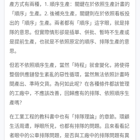
產方式有兩種，1. 順序生產：關鍵在於依照生產計畫的
「順序」生產。2. 後補充生產，關鍵則在於依照看板投
出的「順序」生產。兩者都有「順序」這字眼，就是排
隊的意思。但實際情形卻是插單、併批、暫時不生產或
是提前生產，也就是不依照原定的順序、排隊生產的意
思。
但若不依照順序生產，當然「時程」就會變化，將使得
整個供應鏈發生紊亂的惡性循環，當然無法依照計畫時
間產出、準時交貨。為何如此呢？在各種條件都該管理
的工廠中，不應該改善，回歸應有的排隊、依照順序生
產嗎？
在工業工程的教科書中也有「排隊理論」的章節。環顧
生活周遭，睜眼所見，也都有排隊的問題。且來看看記
者眼中的公車排隊問題，是否與工廠中的排隊問題有異