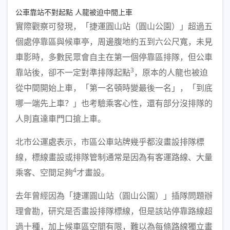
公車靠站不對起點 人龍被迫中間上車
實際觀察可發現，「捷運圓山站（圓山公園）」超過五
個處停靠區與候車亭，周邊腹地約五到六公尺寬，未見
車影時，多數民眾會自主在第一個停靠區排隊，但公車
3
靠站後，卻不一定對準排隊起點
，原本的人龍也被迫
從中間開始上車，「第一名頓時變最後一名」，「到底
哪一端先上車？」也考驗乘客心性，還有部分沒排隊的
人則直達車門口搶上車。
北市公運處表示，市區公車站牌幾乎都沒畫設排隊標
線，標線畫設或排隊管制通常是因為有客運路線、大量
4
乘客、空間足夠
才畫設。
去年曾經因為「捷運圓山站（圓山公園）」插隊問題辦
理會勘，研究是否畫設排隊標線，但是該站停靠路線超
過十種，加上候車區空間有限，難以為每條路線獨立畫