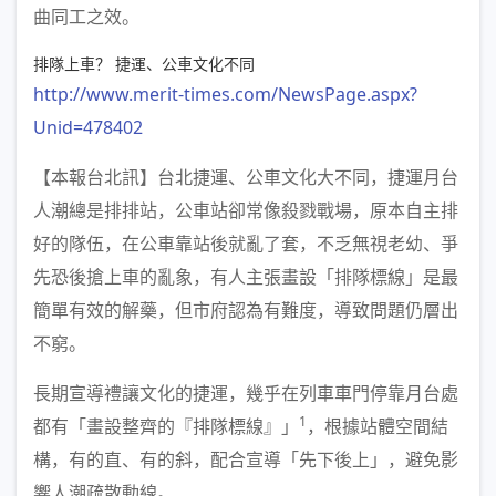
曲同工之效。
排隊上車？ 捷運、公車文化不同
http://www.merit-times.com/NewsPage.aspx?
Unid=478402
【本報台北訊】台北捷運、公車文化大不同，捷運月台
人潮總是排排站，公車站卻常像殺戮戰場，原本自主排
好的隊伍，在公車靠站後就亂了套，不乏無視老幼、爭
先恐後搶上車的亂象，有人主張畫設「排隊標線」是最
簡單有效的解藥，但市府認為有難度，導致問題仍層出
不窮。
長期宣導禮讓文化的捷運，幾乎在列車車門停靠月台處
1
都有「畫設整齊的『排隊標線』」
，根據站體空間結
構，有的直、有的斜，配合宣導「先下後上」，避免影
響人潮疏散動線。