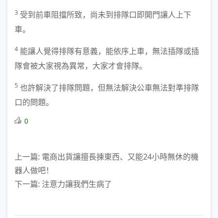
3
受到前車阻擋所致，尚未到排隊口即開門讓人上下
車。
4
能讓人覺得排隊有意義，能依序上車，無法插隊或插
隊會被大家視為異常，大家才會排隊。
5
也許解決了排隊問題，但無法解決公車無法對準排隊
口的問題。
0
上一篇: 電商出貨讓擅長揀東西、又能24小時無休的機
器人做吧！
下一篇: 注意力讓我們生病了