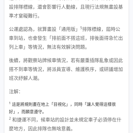
設排隊標線，還會影響行人動線，且現行法規無畫設基
準才窒礙難行。
5
公運處認為，就算畫設「通用版」
排隊標線，屆時公
車到站，也會發生「排前面不搭這班，排後面得急忙出
列上車」等情況，無法有效解決問題。
後續，將觀察站牌候車情況，若有嚴重插隊亂象或因此
搭不到車等情況，將派員宣導、維護秩序，或研議增加
班次紓解人潮。
注解：
1
這是將規則畫在地上「目視化」，同時「讓人覺得這樣很
好」，而願意遵守。
2
和捷運不同，候車站的設計並未規定車子必須停在什
麼地方，因此排隊也無啥意義。