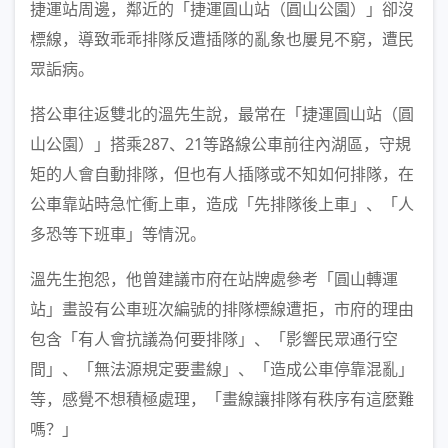
捷運站周邊，鄰近的「捷運圓山站（圓山公園）」卻沒
標線，導致乖乖排隊反遭插隊的亂象也屢見不窮，遭民
眾詬病。
搭公車往返雙北的溫先生說，最常在「捷運圓山站（圓
山公園）」搭乘287、21等路線公車前往內湖區，守規
矩的人會自動排隊，但也有人插隊或不知如何排隊，在
公車靠站時急忙衝上車，造成「先排隊後上車」、「人
多恐等下班車」等情況。
溫先生抱怨，他曾建議市府在站牌處參考「圓山轉運
站」畫設有公車班次編號的排隊標線遭拒，市府的理由
包含「有人會抗議為何要排隊」、「影響民眾通行空
間」、「無法源規定要畫線」、「造成公車停靠混亂」
等，感覺不想積極處理，「畫線讓排隊有秩序有這麼難
嗎？」