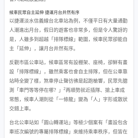
候車民眾自主延伸 捷運月台井然有序
以捷運淡水信義線台北車站為例，不僅平日有大量通勤
人潮進出月台，假日的遊客也非常多，但是令人驚訝的
是，人雖多到超越「排隊標線」範圍，候車民眾卻能自
主「延伸」，讓月台井然有序。
反觀市區公車站，候車區常有設棚架、座椅，卻鮮有畫
設「排隊標線」，雖然乘客也會自主排隊，但在公車靠
站時全變了樣，煞車停止聲彷彿是起跑槍響，民眾先臆
2
測「車門等等停在哪？」
再順勢就近插隊、搶上車成
常態，候車人潮則從「一條龍」變為「人」字形或散狀
交錯上車。
台北公車站如「圓山轉運站」等極少個案有「畫設包含
車班次編號的專屬排隊標線」來維持乘車秩序，但皆在