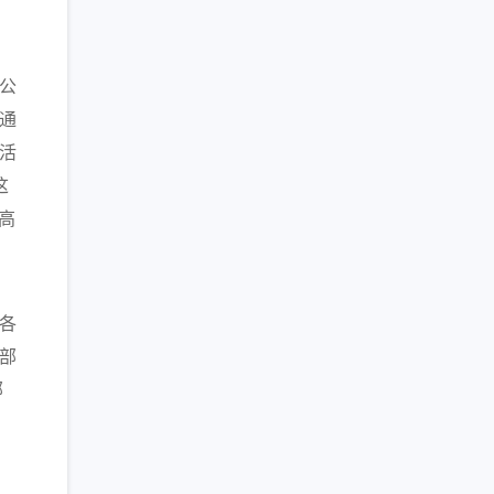
公
通
活
这
高
各
部
部