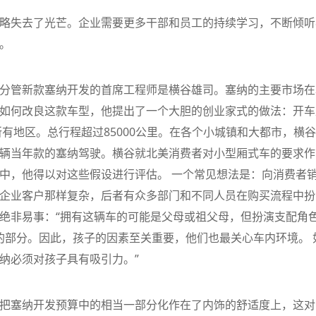
略失去了光芒。企业需要更多干部和员工的持续学习，不断倾听
。
分管新款塞纳开发的首席工程师是横谷雄司。塞纳的主要市场在
如何改良这款车型，他提出了一个大胆的创业家式的做法：开车
所有地区。总行程超过85000公里。在各个小城镇和大都市，横
辆当年款的塞纳驾驶。横谷就北美消费者对小型厢式车的要求作
中，他得以对这些假设进行评估。 一个常见想法是：向消费者
企业客户那样复杂，后者有众多部门和不同人员在购买流程中扮
绝非易事：“拥有这辆车的可能是父母或祖父母，但扮演支配角
3的部分。因此，孩子的因素至关重要，他们也最关心车内环境。 
纳必须对孩子具有吸引力。”
把塞纳开发预算中的相当一部分化作在了内饰的舒适度上，这对