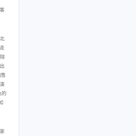
客
北
走
谷除
出
销售
演
色的
如
家