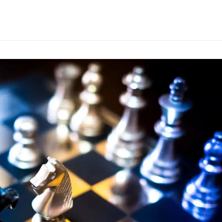
推荐】丰田模式的14
精益管理的核心工具：解析
《长安的荔
原则
“看板”体系
的解读
查看详情
查看详情