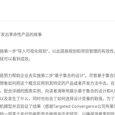
开发出革命性产品的故事
施第一步“导入可视化规划”，以此提高规划和项目管理的有效性
》– 精益管理
【新书推荐】丰田模式的14
精益管理的核心
就可以看到成效。
项管理原则
“看板”体系
查看详情
查看详情
是努力帮助企业去实施第二步“基于集合的设计”。尽管基于集合
想象如何把这个概念应用到其特定的产品或者开发方法中去。在
，配合详细的图表实例，向读者清晰地展示基于集合的设计和A
以及发生了什么，同时也包含了如何选择设计变量的取值。为了
且验证了结果（感谢Targeted Convergence公司布莱
拍一部某个年代的电影而去做很多历史研究，以确保场景里的所