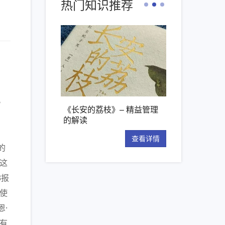
热门知识推荐
。
工具：解析
《长安的荔枝》– 精益管理
【新书推荐】丰田模
的解读
项管理原则
查看详情
查看详情
的
这
3报
使
恩·
有