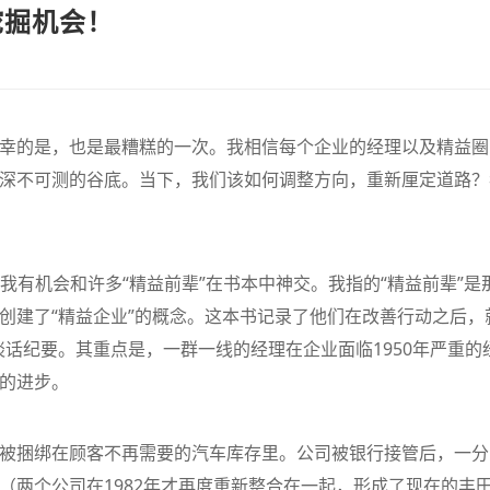
挖掘机会！
幸的是，也是最糟糕的一次。我相信每个企业的经理以及精益圈
深不可测的谷底。当下，我们该如何调整方向，重新厘定道路？
荔枝》– 精益管理
【新书推荐】丰田模式的14
精益管理的
项管理原则
“看板”体系
”这本书，认我有机会和许多“精益前辈”在书本中神交。我指的“精益前辈”是
查看详情
查看详情
创建了“精益企业”的概念。这本书记录了他们在改善行动之后，
话纪要。其重点是，一群一线的经理在企业面临1950年严重的
的进步。
被捆绑在顾客不再需要的汽车库存里。公司被银行接管后，一分
（两个公司在1982年才再度重新整合在一起，形成了现在的丰