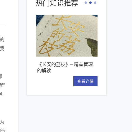
热门知识推荐
的
我
核心工具：解析
《长安的荔枝》– 精益管理
【新书推荐】丰田
的解读
项管理原则
那
查看详情
查看详情
就”
经
为
田汽